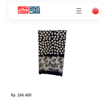
Professional Corporate - Phlox Elementor WordPress Theme
Pusat Oleh-oleh Terbesar dan Terlengkap di Tapanuli Selatan
Rp. 266.400