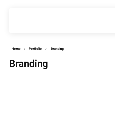
Professional Corporate - Phlox Elementor WordPress Theme
Pusat Oleh-oleh Terbesar dan Terlengkap di Tapanuli Selatan
Home
Portfolio
Branding
Branding